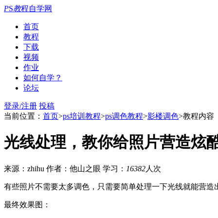
P
S
教
程自学网
首页
教程
下载
视频
作业
如何自学？
论坛
登录/注册
投稿
当前位置：
首页
>
ps培训教程
>
ps调色教程
>
影楼调色
>教程内容
光线处理，教你给照片营造炫
来源：zhihu
作者：他山之眼
学习：
16382
人次
有些照片不需要太多调色，只需要简单处理一下光线就能营造
最终效果图：