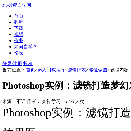
P
S
教
程自学网
首页
教程
下载
视频
作业
如何自学？
论坛
登录/注册
投稿
当前位置：
首页
>
ps入门教程
>
ps滤镜特效
>
滤镜做图
>教程内容
Photoshop实例：滤镜打造梦
来源：不详
作者：佚名
学习：
1171
人次
Photoshop实例：滤镜