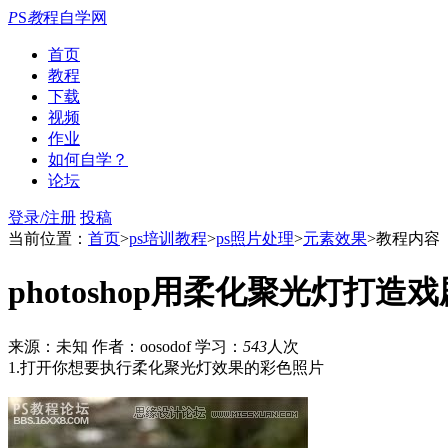
P
S
教
程自学网
首页
教程
下载
视频
作业
如何自学？
论坛
登录/注册
投稿
当前位置：
首页
>
ps培训教程
>
ps照片处理
>
元素效果
>教程内容
photoshop用柔化聚光灯打造
来源：未知
作者：oosodof
学习：
543
人次
1.打开你想要执行柔化聚光灯效果的彩色照片