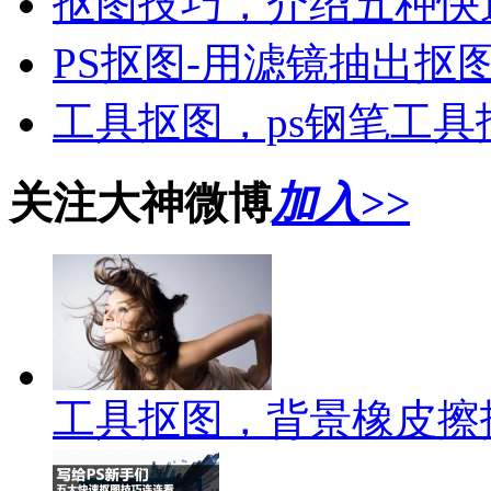
抠图技巧，介绍五种快
PS抠图-用滤镜抽出抠
工具抠图，ps钢笔工
关注大神微博
加入>>
工具抠图，背景橡皮擦