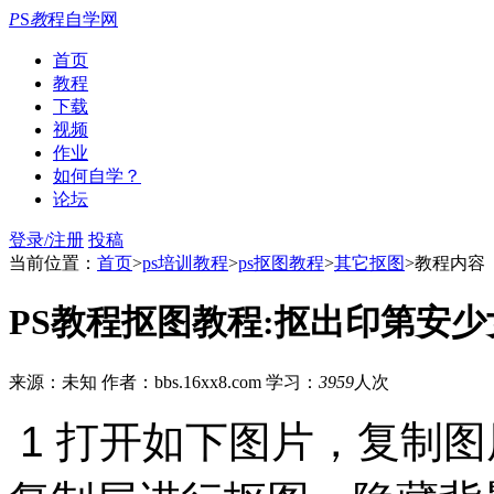
P
S
教
程自学网
首页
教程
下载
视频
作业
如何自学？
论坛
登录/注册
投稿
当前位置：
首页
>
ps培训教程
>
ps抠图教程
>
其它抠图
>教程内容
PS教程抠图教程:抠出印第安
来源：未知
作者：bbs.16xx8.com
学习：
3959
人次
1 打开如下图片，复制