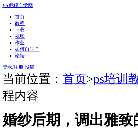
P
S
教
程自学网
首页
教程
下载
视频
作业
如何自学？
论坛
登录/注册
投稿
当前位置：
首页
>
ps培训
程内容
婚纱后期，调出雅致