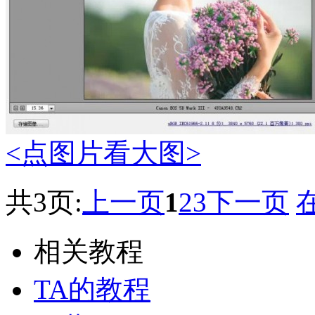
<点图片看大图>
共3页:
上一页
1
2
3
下一页
相关教程
TA的教程