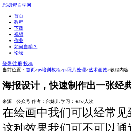
P
S
教
程自学网
首页
教程
下载
视频
作业
如何自学？
论坛
登录/注册
投稿
当前位置：
首页
>
ps培训教程
>
ps照片处理
>
艺术画效
>教程内容
海报设计，快速制作出一张经
来源：公众号
作者：幺妹儿
学习：
4057
人次
在绘画中我们可以经常见
这种效果我们可不可以通