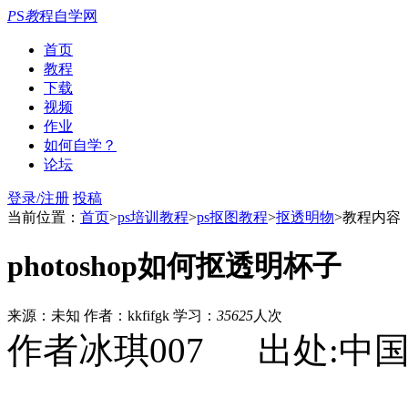
P
S
教
程自学网
首页
教程
下载
视频
作业
如何自学？
论坛
登录/注册
投稿
当前位置：
首页
>
ps培训教程
>
ps抠图教程
>
抠透明物
>教程内容
photoshop如何抠透明杯子
来源：未知
作者：kkfifgk
学习：
35625
人次
作者冰琪007 出处:中